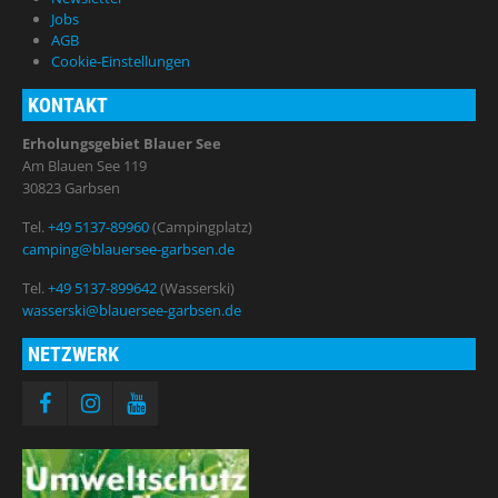
Jobs
AGB
Cookie-Einstellungen
KONTAKT
Erholungsgebiet Blauer See
Am Blauen See 119
30823 Garbsen
Tel.
+49 5137-89960
(Campingplatz)
camping@blauersee-garbsen.de
Tel.
+49 5137-899642
(Wasserski)
wasserski@blauersee-garbsen.de
NETZWERK