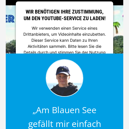
WIR BENÖTIGEN IHRE ZUSTIMMUNG,
UM DEN YOUTUBE-SERVICE ZU LADEN!
Wir verwenden einen Service eines
Drittanbieters, um Videoinhalte einzubetten.
Dieser Service kann Daten zu Ihren
Aktivitäten sammeln. Bitte lesen Sie die
Details durch und stimmen Sie der Nutzung
des Service zu, um dieses Video
anzusehen.
Mehr Informationen
Akzeptieren
Powered by
Usercentrics Consent
„Am Blauen See
Management Platform
gefällt mir einfach