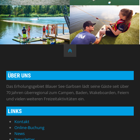
ÜBER UNS
Das Erholungsgebiet Blauer See Garbsen lädt seine Gäste seit über
70 Jahren überregional zum Campen, Baden, Wakeboarden, Feiern
und vielen weiteren Freizeitaktivitäten ein.
LINKS
Kontakt
Online-Buchung
News
Newsletter