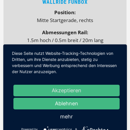
WALLRIDE FUNBOX
Position:
Mitte Startgerade, rechts
Abmessungen Rail:
1.5m hoch / 0.5m breit / 20m lang
Abmessungen Table:
Diese Seite nutzt Website-Tracking-Technologien von
Dritten, um ihre Dienste anzubieten, stetig zu
1.0m hoch / 2.5m breit / 5m lang
verbessern und Werbung entsprechend den Interessen
der Nutzer anzuzeigen.
Akzeptieren
Ablehnen
mehr
Powered by
&